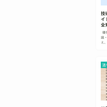
技
イ
全
優
識
え、
法