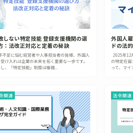
敗しない特定技能 登録支援機関の選
外国人
方：法改正対応と定着の秘訣
ドの法
手不足に悩む経営者や人事担当者の皆様、外国人
2025年1
の受け入れは企業の未来を拓く重要な一歩です。
の特定在留
し、「特定技能」制度は複雑...
って、マイナ
令関連
法令関連