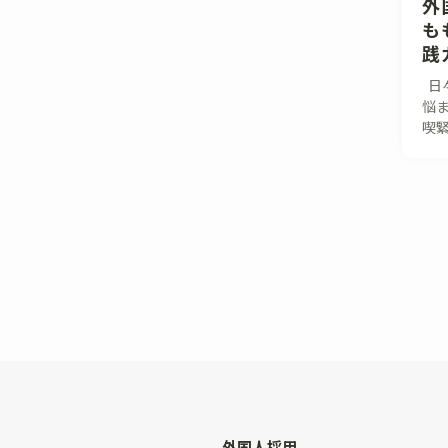
外
も
践
日
悩
喫緊
外国人採用