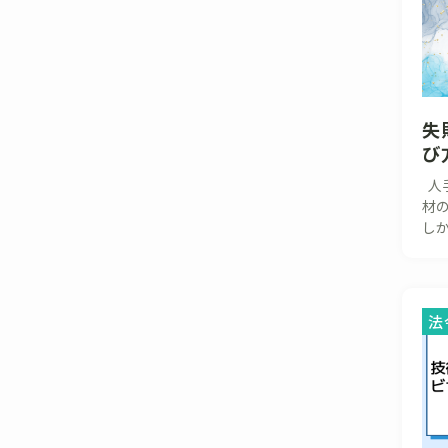
失
び
人
材
しか
法