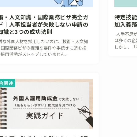
術・人文知識・国際業務ビザ完全ガ
特定技
ド｜人事担当者が失敗しない申請の
加入義
知識と3つの成功法則
人手不足が
は多くの企
秀な外国人材を採用したいのに、技術・人文知
しかし、「特
・国際業務ビザの複雑な要件や手続きに頭を抱
採用活動がストップしていません...
令関連