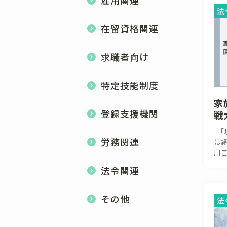
法
在留資格関連
求職者向け
特定技能制度
家
登録支援機関
戦
「
労務関連
は絶
用ご
法令関連
その他
法