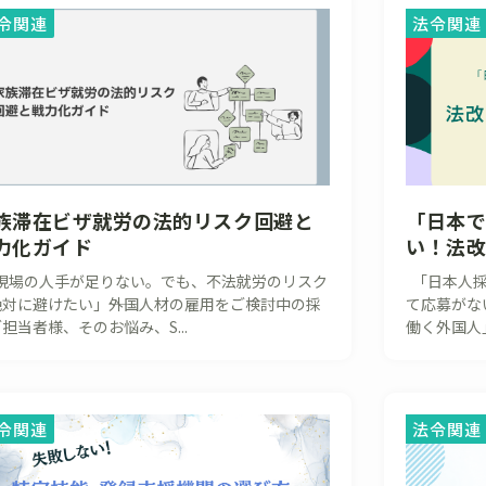
令関連
法令関連
族滞在ビザ就労の法的リスク回避と
「日本で
力化ガイド
い！法
現場の人手が足りない。でも、不法就労のリスク
「日本人採
対に避けたい」――外国人材の雇用をご検討中の採
て応募がな
担当者様、そのお悩み、S...
働く外国人」
令関連
法令関連