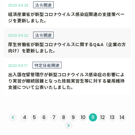
法令関連
2020.04.23
経済産業省が新型コロナウイルス感染症関連の支援策ペー
ジを更新しました。
法令関連
2020.04.22
厚生労働省が新型コロナウイルスに関するQ&A（企業の方
向け）を更新しました。
特定技能関連
2020.04.17
出入国在留管理庁が新型コロナウイルス感染症の影響によ
り実習が継続困難となった技能実習生等に対する雇用維持
支援について公表いたしました。
へ
4
5
6
7
8
9
10
11
12
13
14
次へ »