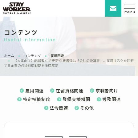
menu
コンテンツ
Useful information
ホーム
コンテンツ
雇用関連
【人事向け】配偶者ビザ 更新 必要書類は「会社の決算書」。雇用リスクを回避
する企業の必須対応戦略を徹底解説
雇用関連
在留資格関連
求職者向け
特定技能制度
登録支援機関
労務関連
法令関連
その他