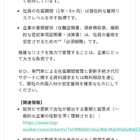
く依存しています。
社員の在留期間（1年・6ヶ月）は潜在的な雇用リ
スクレベルを示す指標です。
企業の書類提供（在職証明書、源泉徴収票、補助
的な登記事項証明書・決算書）は、社員の雇用を
安定させるための**「必須戦略」です。
複雑なリスクを独力で管理することは、企業にとっ
て大きな負担です。
ぜひ、専門家による在留期間管理と更新手続き代行
サポートに関する資料請求または無料相談を通じ
て、御社の外国人材の安定雇用を確実なものにして
ください。
【関連情報】
就労ビザ更新で会社が提出する書類と留意点（一
般的な企業の役割を深く理解させる）：
https://www.stay-
worker.com/contents/7e54f6bb910ea28dc4fa500a6afb65
就労ビザの取得方法を完全ガイド！申請手続き・