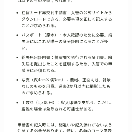
は以下のものが挙げられます。
在留カード再交付申請書：入管の公式サイトから
ダウンロードできる。必要事項を正しく記入する
ことが求められる。
パスポート（原本）：本人確認のために必要。紛
失時にはこれが唯一の身分証明になることが多
い。
紛失届出証明書：警察署で発行される証明書。紛
失届を提出したことを証明するため、入管での申
請時に必須となる。
写真（縦4cm×横3cm）：無帽、正面向き、背景
なしのものを用意。過去3か月以内に撮影したも
のが求められる。
手数料（1,300円）：収入印紙で支払う。ただし、
盗難の場合は免除される可能性がある。
申請書の記入時には、間違いや記入漏れがないよう
注意する必要があります。特に、名前のローマ字表