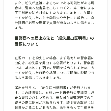
また、紛失が盗難によるものである可能性がある場
合は、警察へ被害届を出しておくと、第三者による
不正利用を防ぐ対策にもなります。加えて、在留カ
ードを紛失したことを勤務先や学校にも報告し、身
分証明が必要な場面で支障が出ないように備えまし
ょう。
■
警察への届出方法と「紛失届出証明書」の
受領について
在留カードを紛失した場合、まず最寄りの警察署に
出向き、紛失届を提出する必要があります。警察署
では、基本的に口頭での説明を求められるため、カ
ードを紛失した日時や場所について明確に説明でき
るよう準備しておきましょう。
届出を行うと、「紛失届出証明書」が発行されま
す。この証明書は、在留カード再発行の申請時に必
要な書類のひとつであり、出入国在留管理庁での手
続きの際に提出が求められます。証明書の取得には
数日かかることがあるため、余裕をもって手続きを