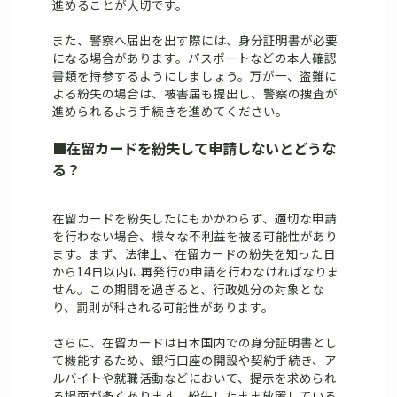
進めることが大切です。
また、警察へ届出を出す際には、身分証明書が必要
になる場合があります。パスポートなどの本人確認
書類を持参するようにしましょう。万が一、盗難に
よる紛失の場合は、被害届も提出し、警察の捜査が
進められるよう手続きを進めてください。
■
在留カードを紛失して申請しないとどうな
る？
在留カードを紛失したにもかかわらず、適切な申請
を行わない場合、様々な不利益を被る可能性があり
ます。まず、法律上、在留カードの紛失を知った日
から14日以内に再発行の申請を行わなければなりま
せん。この期間を過ぎると、行政処分の対象とな
り、罰則が科される可能性があります。
さらに、在留カードは日本国内での身分証明書とし
て機能するため、銀行口座の開設や契約手続き、ア
ルバイトや就職活動などにおいて、提示を求められ
る場面が多くあります。紛失したまま放置している