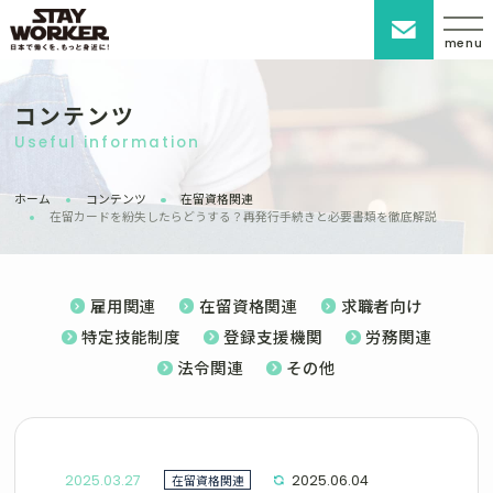
menu
コンテンツ
Useful information
ホーム
コンテンツ
在留資格関連
在留カードを紛失したらどうする？再発行手続きと必要書類を徹底解説
雇用関連
在留資格関連
求職者向け
特定技能制度
登録支援機関
労務関連
法令関連
その他
2025.03.27
在留資格関連
2025.06.04