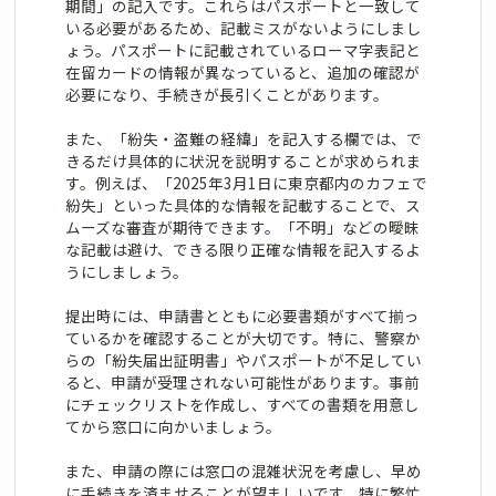
期間」の記入です。これらはパスポートと一致して
いる必要があるため、記載ミスがないようにしまし
ょう。パスポートに記載されているローマ字表記と
在留カードの情報が異なっていると、追加の確認が
必要になり、手続きが長引くことがあります。
また、「紛失・盗難の経緯」を記入する欄では、で
きるだけ具体的に状況を説明することが求められま
す。例えば、「2025年3月1日に東京都内のカフェで
紛失」といった具体的な情報を記載することで、ス
ムーズな審査が期待できます。「不明」などの曖昧
な記載は避け、できる限り正確な情報を記入するよ
うにしましょう。
提出時には、申請書とともに必要書類がすべて揃っ
ているかを確認することが大切です。特に、警察か
らの「紛失届出証明書」やパスポートが不足してい
ると、申請が受理されない可能性があります。事前
にチェックリストを作成し、すべての書類を用意し
てから窓口に向かいましょう。
また、申請の際には窓口の混雑状況を考慮し、早め
に手続きを済ませることが望ましいです。特に繁忙