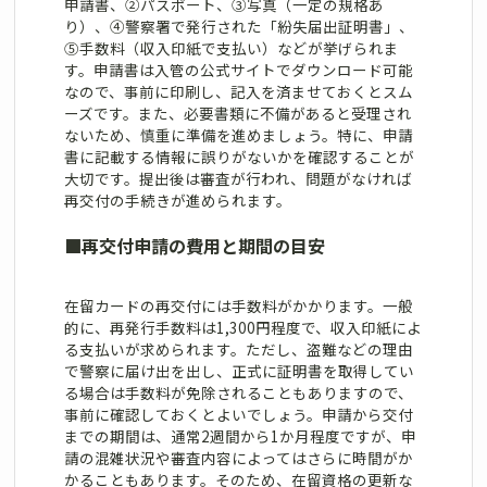
申請書、②パスポート、③写真（一定の規格あ
り）、④警察署で発行された「紛失届出証明書」、
⑤手数料（収入印紙で支払い）などが挙げられま
す。申請書は入管の公式サイトでダウンロード可能
なので、事前に印刷し、記入を済ませておくとスム
ーズです。また、必要書類に不備があると受理され
ないため、慎重に準備を進めましょう。特に、申請
書に記載する情報に誤りがないかを確認することが
大切です。提出後は審査が行われ、問題がなければ
再交付の手続きが進められます。
■
再交付申請の費用と期間の目安
在留カードの再交付には手数料がかかります。一般
的に、再発行手数料は1,300円程度で、収入印紙によ
る支払いが求められます。ただし、盗難などの理由
で警察に届け出を出し、正式に証明書を取得してい
る場合は手数料が免除されることもありますので、
事前に確認しておくとよいでしょう。申請から交付
までの期間は、通常2週間から1か月程度ですが、申
請の混雑状況や審査内容によってはさらに時間がか
かることもあります。そのため、在留資格の更新な