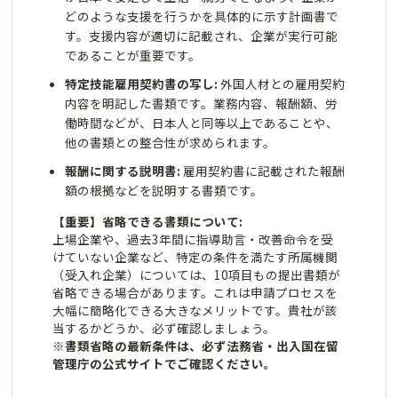
どのような支援を行うかを具体的に示す計画書で
す。支援内容が適切に記載され、企業が実行可能
であることが重要です。
特定技能雇用契約書の写し:
外国人材との雇用契約
内容を明記した書類です。業務内容、報酬額、労
働時間などが、日本人と同等以上であることや、
他の書類との整合性が求められます。
報酬に関する説明書:
雇用契約書に記載された報酬
額の根拠などを説明する書類です。
【重要】省略できる書類について:
上場企業や、過去3年間に指導助言・改善命令を受
けていない企業など、特定の条件を満たす所属機関
（受入れ企業）については、10項目もの提出書類が
省略できる場合があります。これは申請プロセスを
大幅に簡略化できる大きなメリットです。貴社が該
当するかどうか、必ず確認しましょう。
※書類省略の最新条件は、必ず法務省・出入国在留
管理庁の公式サイトでご確認ください。