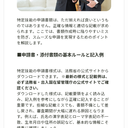
特定技能の申請書類は、ただ揃えれば良いというも
のではありません。正確な情報と適切な記載が求め
られます。ここでは、書類作成時に陥りやすいミス
を防ぎ、スムーズな申請を実現するためのポイント
を解説します。
■
申請書・添付書類の基本ルールと記入例
特定技能の申請書様式は、法務省の公式サイトから
ダウンロードできます。
※最新の様式と記載例は、
必ず法務省・出入国在留管理庁の公式サイトでご確
認ください。
ダウンロードした様式は、記載要領をよく読み込
み、記入例を参考にしながら正確に記入することが
重要です。些細な記載ミスでも、書類不備として差
し戻され、審査期間が大幅に遅れる原因となりま
す。例えば、氏名の漢字表記とローマ字表記の不一
致、生年月日や住所の誤記など、基本的な情報こそ
慎重に確認しましょう。