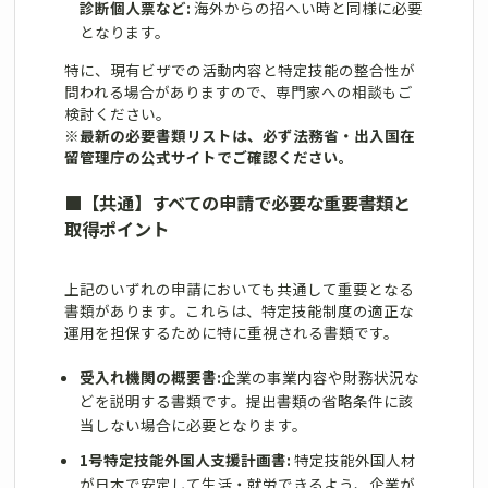
診断個人票など:
海外からの招へい時と同様に必要
となります。
特に、現有ビザでの活動内容と特定技能の整合性が
問われる場合がありますので、専門家への相談もご
検討ください。
※最新の必要書類リストは、必ず法務省・出入国在
留管理庁の公式サイトでご確認ください。
■
【共通】すべての申請で必要な重要書類と
取得ポイント
上記のいずれの申請においても共通して重要となる
書類があります。これらは、特定技能制度の適正な
運用を担保するために特に重視される書類です。
受入れ機関の概要書:
企業の事業内容や財務状況な
どを説明する書類です。提出書類の省略条件に該
当しない場合に必要となります。
1号特定技能外国人支援計画書:
特定技能外国人材
が日本で安定して生活・就労できるよう、企業が