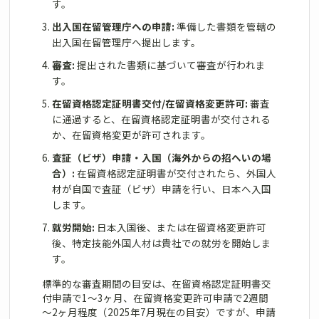
す。
出入国在留管理庁への申請:
準備した書類を管轄の
出入国在留管理庁へ提出します。
審査:
提出された書類に基づいて審査が行われま
す。
在留資格認定証明書交付/在留資格変更許可:
審査
に通過すると、在留資格認定証明書が交付される
か、在留資格変更が許可されます。
査証（ビザ）申請・入国（海外からの招へいの場
合）:
在留資格認定証明書が交付されたら、外国人
材が自国で査証（ビザ）申請を行い、日本へ入国
します。
就労開始:
日本入国後、または在留資格変更許可
後、特定技能外国人材は貴社での就労を開始しま
す。
標準的な審査期間の目安は、在留資格認定証明書交
付申請で1～3ヶ月、在留資格変更許可申請で2週間
～2ヶ月程度（2025年7月現在の目安）ですが、申請