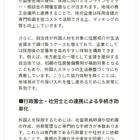
や面接会場の提供、採用に向けたオンラインセミナ
ー・相談会の開催支援などが含まれます。地域の商
工会議所と連携することで、地元企業は採用支援の
専門知識を低コストで活用できる上、マッチングの
質も向上していきます。
さらに、自治体が外国人材を対象に住居紹介や生活
支援まで請け負うケースも増えており、企業として
は採用後の定着率を高めやすい体制を構築できま
す。例えば、地方創生の一環として支援を提供する
自治体では、初期の住居整備費用が補助対象となる
こともあり、外国人スタッフの生活基盤づくりにも
貢献しています。こうした協力体制を築くことは、
地域視点での受け入れを推し進めるためにも非常に
有効です。
■
行政書士・社労士との連携による手続き効
率化
外国人を採用するためには、在留資格申請や契約書
の作成、労務管理など専門的な手続きが多数ありま
す。これらは専門家である行政書士や社労士に依頼
することで、書類の不備や法令違反を回避しつつ、