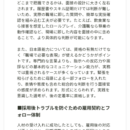
どこまで把握できるかは、面接の設計に大きく左右
されます。履歴書やスキル証明だけでは判断が難し
いため、実際の職場に即した質問や、簡単な実技確
認を組み込む工夫が必要です。たとえば、飲食業な
ら接客を想定したロールプレイ、介護職なら移乗の
動作確認など、現場に即した内容を面接の中に含め
ることで、より具体的な判断が可能になります。
また、日本語能力については、資格の有無だけでな
く「職場で必要な表現」が使えるかどうかがポイン
トです。専門的な言葉よりも、指示への反応力や挨
拶などの基本的なコミュニケーション能力が、実務
では重視されるケースが多くなっています。緊張を
和らげるために母語による一部フォローを入れた
り、表情や態度も含めた総合的な判断を行う面接官
の感度が求められます。形式にとらわれず、実践を
意識した選考が、後の定着率に直結します。
■
採用後トラブルを防ぐための雇用契約とフ
ォロー体制
人材の受け入れに成功したとしても、雇用後の対応