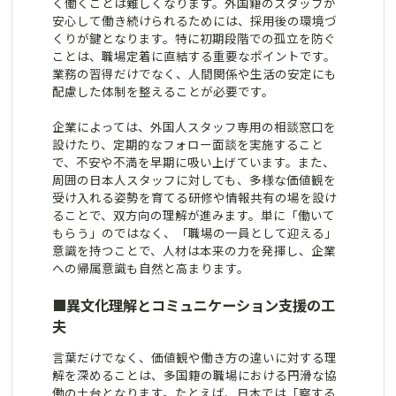
く働くことは難しくなります。外国籍のスタッフが
安心して働き続けられるためには、採用後の環境づ
くりが鍵となります。特に初期段階での孤立を防ぐ
ことは、職場定着に直結する重要なポイントです。
業務の習得だけでなく、人間関係や生活の安定にも
配慮した体制を整えることが必要です。
企業によっては、外国人スタッフ専用の相談窓口を
設けたり、定期的なフォロー面談を実施すること
で、不安や不満を早期に吸い上げています。また、
周囲の日本人スタッフに対しても、多様な価値観を
受け入れる姿勢を育てる研修や情報共有の場を設け
ることで、双方向の理解が進みます。単に「働いて
もらう」のではなく、「職場の一員として迎える」
意識を持つことで、人材は本来の力を発揮し、企業
への帰属意識も自然と高まります。
■
異文化理解とコミュニケーション支援の工
夫
言葉だけでなく、価値観や働き方の違いに対する理
解を深めることは、多国籍の職場における円滑な協
働の土台となります。たとえば、日本では「察する