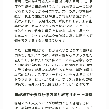
実際に海外から来た人材を職場に迎える際には、制
度や手続きの知識だけでなく、現場でスムーズに働
ける環境づくりが不可欠です。文化の違いや言葉の
壁は、机上の知識では解決しきれない場面が多く、
受け入れ側の「現場対応力」が問われます。まず重
要なのは、既存スタッフの理解を深めることです。
海外からの労働者に偏見を抱かないよう、異文化コ
ミュニケーションの基本や価値観の違いに関する研
修を導入する企業も増えています。
また、就業初日から「わからないことをすぐ聞ける
関係性」を築くために、母語が話せるスタッフを配
置したり、図解入りの業務マニュアルを用意するな
どの配慮が効果的です。さらに、時間の感覚や指示
の受け止め方が異なる場合があるため、業務指導は
段階的に行い、都度フィードバックを与えることが
トラブル防止につながります。受け入れる側の姿勢
次第で、海外人材の活躍度は大きく変わるのです。
■
現場で必要な研修内容と教育サポート体制
職場で外国人スタッフが即戦力として活躍するに
は、最初の研修設計が鍵を握ります。ただし、形式