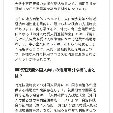
大数十万円規模の支援が見込めるため、初期負担を
軽減しながら定着率を高める材料になります。
さらに地方自治体レベルでも、人口減少対策や地域
経済の活性化を目的に、設けられた独自の支援制度
があります。例を挙げると、地元の商工会議所が主
体となる「海外人材受入促進補助金」では、採用に
向けた広告費や受け入れ準備にかかる経費が補助さ
れます。中小企業にとっては、これらの制度をうま
く活用することで、人的・金銭的負担を軽減しつ
つ、多様な人材の採用プロセスを円滑に進められる
メリットが得られます。
■
特定技能外国人向けの活用可能な補助金と
は？
特定技能制度での外国人採用には、国や自治体が提
供する補助金が複数存在します。初期研修や翻訳経
費等を賄う場合は、『人材確保等支援助成金（外国
人労働者就労環境整備助成コース）』や、自治体独
自の補助金（例：大阪府 「外国人介護人材受入施設
等環境整備事業」など）を組み合わせて利用するの