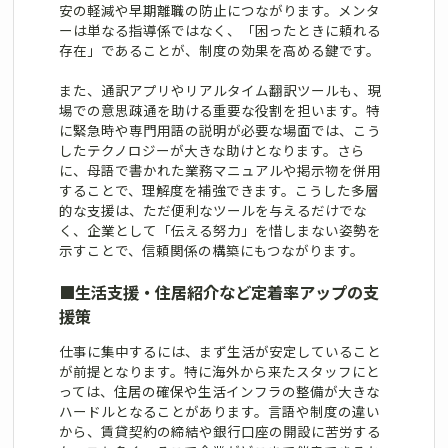
安の軽減や早期離職の防止につながります。メンタ
ーは単なる指導係ではなく、「困ったときに頼れる
存在」であることが、制度の効果を高める鍵です。
また、通訳アプリやリアルタイム翻訳ツールも、現
場での意思疎通を助ける重要な役割を担います。特
に緊急時や専門用語の説明が必要な場面では、こう
したテクノロジーが大きな助けとなります。さら
に、母語で書かれた業務マニュアルや掲示物を併用
することで、理解度を補強できます。こうした多層
的な支援は、ただ便利なツールを与えるだけでな
く、企業として「伝える努力」を惜しまない姿勢を
示すことで、信頼関係の構築にもつながります。
■
生活支援・住居紹介など定着率アップの支
援策
仕事に集中するには、まず生活が安定していること
が前提となります。特に海外から来たスタッフにと
っては、住居の確保や生活インフラの整備が大きな
ハードルとなることがあります。言語や制度の違い
から、賃貸契約の締結や銀行口座の開設に苦労する