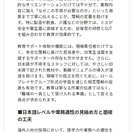
的なオリエンテーションだけでは不十分で、業務内
容に加え「なぜこの手順が必要なのか」といった背
景まで丁寧に伝えることが、理解の定着を助けま
す。特に製造や飲食、介護などの分野では、ミスが
安全や衛生面に直結するため、反復型の研修とOJT
を組み合わせた教育が効果的です。
教育サポート体制の構築には、現場責任者だけでな
く、多文化理解に長けた担当者や、日常生活面を支
援するサポーターの存在も欠かせません。さらに、
日本語が不得手なスタッフに対しては、やさしい日
本語で記された教材や、動画マニュアルの導入が浸
透を助けます。現場での孤立を防ぐために、ロール
プレイやグループ形式の学習を通じた相互理解の促
進も有効です。教育は単なる作業の伝達ではなく、
「職場の一員として受け入れる準備」として捉える
視点が求められます。
■
日本語レベルや業務適性の見極め方と面接
の工夫
海外人材の採用において、語学力や業務への適性を