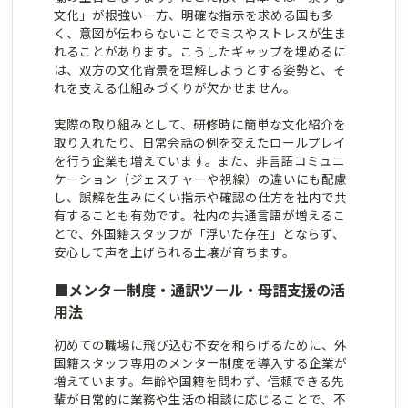
文化」が根強い一方、明確な指示を求める国も多
く、意図が伝わらないことでミスやストレスが生ま
れることがあります。こうしたギャップを埋めるに
は、双方の文化背景を理解しようとする姿勢と、そ
れを支える仕組みづくりが欠かせません。
実際の取り組みとして、研修時に簡単な文化紹介を
取り入れたり、日常会話の例を交えたロールプレイ
を行う企業も増えています。また、非言語コミュニ
ケーション（ジェスチャーや視線）の違いにも配慮
し、誤解を生みにくい指示や確認の仕方を社内で共
有することも有効です。社内の共通言語が増えるこ
とで、外国籍スタッフが「浮いた存在」とならず、
安心して声を上げられる土壌が育ちます。
■
メンター制度・通訳ツール・母語支援の活
用法
初めての職場に飛び込む不安を和らげるために、外
国籍スタッフ専用のメンター制度を導入する企業が
増えています。年齢や国籍を問わず、信頼できる先
輩が日常的に業務や生活の相談に応じることで、不