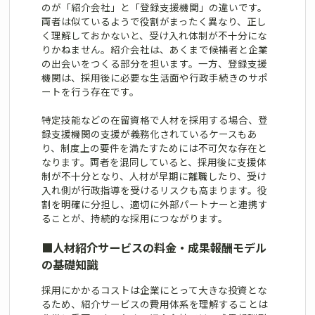
のが「紹介会社」と「登録支援機関」の違いです。
両者は似ているようで役割がまったく異なり、正し
く理解しておかないと、受け入れ体制が不十分にな
りかねません。紹介会社は、あくまで候補者と企業
の出会いをつくる部分を担います。一方、登録支援
機関は、採用後に必要な生活面や行政手続きのサポ
ートを行う存在です。
特定技能などの在留資格で人材を採用する場合、登
録支援機関の支援が義務化されているケースもあ
り、制度上の要件を満たすためには不可欠な存在と
なります。両者を混同していると、採用後に支援体
制が不十分となり、人材が早期に離職したり、受け
入れ側が行政指導を受けるリスクも高まります。役
割を明確に分担し、適切に外部パートナーと連携す
ることが、持続的な採用につながります。
■
人材紹介サービスの料金・成果報酬モデル
の基礎知識
採用にかかるコストは企業にとって大きな投資とな
るため、紹介サービスの費用体系を理解することは