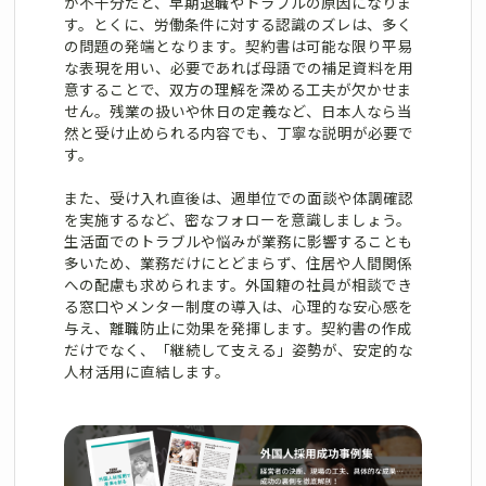
が不十分だと、早期退職やトラブルの原因になりま
す。とくに、労働条件に対する認識のズレは、多く
の問題の発端となります。契約書は可能な限り平易
な表現を用い、必要であれば母語での補足資料を用
意することで、双方の理解を深める工夫が欠かせま
せん。残業の扱いや休日の定義など、日本人なら当
然と受け止められる内容でも、丁寧な説明が必要で
す。
また、受け入れ直後は、週単位での面談や体調確認
を実施するなど、密なフォローを意識しましょう。
生活面でのトラブルや悩みが業務に影響することも
多いため、業務だけにとどまらず、住居や人間関係
への配慮も求められます。外国籍の社員が相談でき
る窓口やメンター制度の導入は、心理的な安心感を
与え、離職防止に効果を発揮します。契約書の作成
だけでなく、「継続して支える」姿勢が、安定的な
人材活用に直結します。