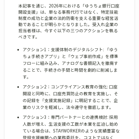
本記事を通じ、2026年における「ゆうちょ銀行口座
開設支援」は、単なる事務代行ではなく、特定技能
制度の成功と企業の法的防衛を支える重要な経営活
動であることが明らかとなりました。受入れ企業の
担当者様は、今すぐ以下の三つのアクションを執る
べきです。
アクション1：支援体制のデジタルシフト: 「ゆう
ちょ手続きアプリ」と「ウェブ事前作成」を標準
フローに組み込み、アナログな書類記入を撤廃す
ることで、手続きの手間と時間を劇的に削減しま
す。
アクション2：コンプライアンス教育の強化: 口座
開設と同時に、口座売買防止の教育を実施し、そ
の記録を「支援実施記録」に明記することで、企
業のリスクを軽減し、法令遵守を徹底します。
アクション3：専門パートナーとの連携検討: 採用
人数が増え、生活支援の工数が本業を圧迫し始め
ている場合は、STAYWORKERのような実績豊富な
登録支援機関への業務委託を、コストではなく