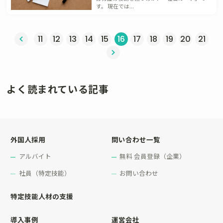
す。 現在では...
へ
11
12
13
14
15
16
17
18
19
20
21
次へ »
よく読まれている記事
外国人採用
問い合わせ一覧
アルバイト
無料 会員登録（企業）
社員（特定技能）
お問い合わせ
特定技能人材の支援
導入事例
運営会社