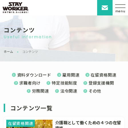
menu
コンテンツ
Useful information
ホーム
コンテンツ
資料ダウンロード
雇用関連
在留資格関連
求職者向け
特定技能制度
登録支援機関
労務関連
法令関連
その他
コンテンツ一覧
介護職として働くための４つの在留
在留資格関連
資格