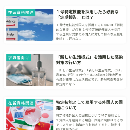
１号特定技能を採用したら必要な
在留資格関連
「定期報告」とは？
１号特定技能外国人を採用するためには「継続
的な支援」が必要 １号特定技能外国人を採用
する企業は対象の外国人に対して様々な支援を
継続して行わな...
「新しい生活様式」を活用した感染
求職者向け
対策の行い方
「新しい生活様式」 「新しい生活様式」とは5
月4日に新型コロナウイルス感染症対策専門家
会議が発表した生活様式です。新規感染者数が
限定的となっ...
特定技能として雇用する外国人の国
在留資格関連
籍について
特定技能外国人の国籍について 特定技能とし
て外国人を雇用する場合、国籍に制限はあるの
でしょうか？ 結論からお伝えすると、特定技
能は就労のため...