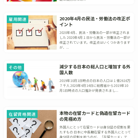
2020年4月の民法・労働法の改正ポ
雇用関連
イント
2020年4月、民法・労働法の一部が改正されま
した 2020年4月１日から民法・労働法の一部が
改正されています。改正点はいくつかあります
が、...
減少する日本の総人口と増加する外
その他
国人数
2019年10月1日時点の日本の人口は１億2616万
７千人 2020年4月14日に総務省から2019年10
月1日時点の人口推計が発表されまし...
本物の在留カードと偽造在留カード
在留資格関連
の見極め方
外国人にとって在留カードは身分証の役割を果
たすもの 日本に中長期在留する外国人にとって
身分証の役割を担うのが、「在留カード」で