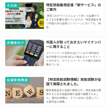
特定技能雇用促進「新サービス」の
その他
ご案内
新型コロナウイルスによって多くの企業がさ
まざまな影響を受けていますが、特定技能を持
つ外国人材の活用というシーンにおいても、特
定...
外国人が知っておきたいマイナンバ
求職者向け
ーに関すること
マイナンバーが注目を浴びています 特別給付
金の申請や2020年9月より始まるマイナポイン
トの付与で、マイナンバーカードが再び注目を
集めていま...
【特定技能試験情報】技能試験が全
在留資格関連
国で再開されました。
緊急事態宣言が全国で解除され、特定技能を取
得するための技能試験が全国で再開されまし
た。 国内の試験は、すでに日本に在留してい
る留学生の受験...