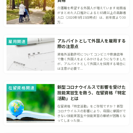
介護職を希望する外国人が増えています 総務省
がまとめた人口推計によると65歳以上の高齢者
人口（2020年9月15日時点）は、前年度より30
万...
アルバイトとして外国人を雇用する
雇用関連
際の注意点
資格外活動許可について コンビニや飲食店等
で働く外国人をよくみかけるようになりました
が、アルバイトとして外国人を採用する場合に
は注意が必要で...
新型コロナウイルスで影響を受けた
在留資格関連
技能実習生を救う、在留資格「特定
活動」とは
在留資格「特定活動」をご存知ですか？ 新型
コロナウイルスの影響により、母国に帰国がで
きない技能実習生や技能実習の継続が困難とな
ってしまった技...