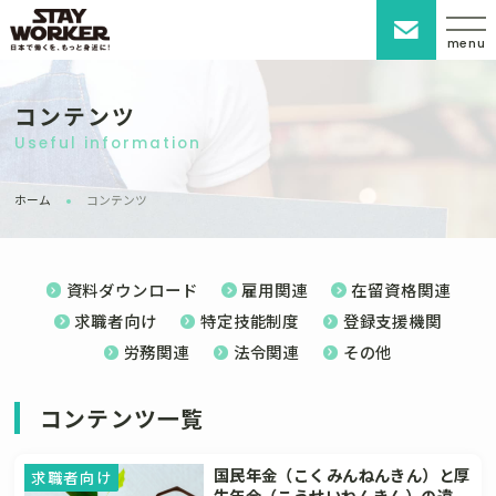
menu
コンテンツ
Useful information
ホーム
コンテンツ
資料ダウンロード
雇用関連
在留資格関連
求職者向け
特定技能制度
登録支援機関
労務関連
法令関連
その他
コンテンツ一覧
国民年金（こくみんねんきん）と厚
求職者向け
生年金（こうせいねんきん）の違