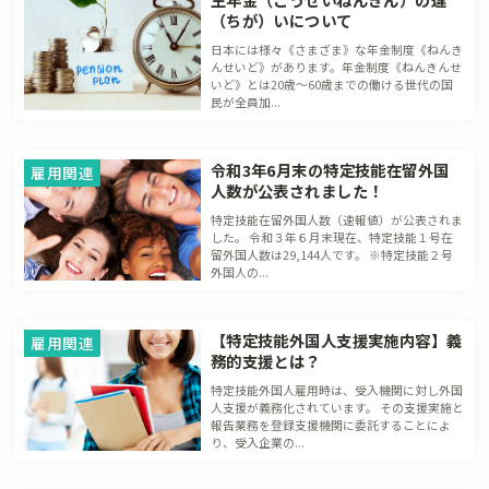
（ちが）いについて
日本には様々《さまざま》な年金制度《ねんき
んせいど》があります。年金制度《ねんきんせ
いど》とは20歳～60歳までの働ける世代の国
民が全員加...
令和3年6月末の特定技能在留外国
雇用関連
人数が公表されました！
特定技能在留外国人数（速報値）が公表されま
した。 令和３年６月末現在、特定技能１号在
留外国人数は29,144人です。 ※特定技能２号
外国人の...
【特定技能外国人支援実施内容】義
雇用関連
務的支援とは？
特定技能外国人雇用時は、受入機関に対し外国
人支援が義務化されています。 その支援実施と
報告業務を登録支援機関に委託することによ
り、受入企業の...