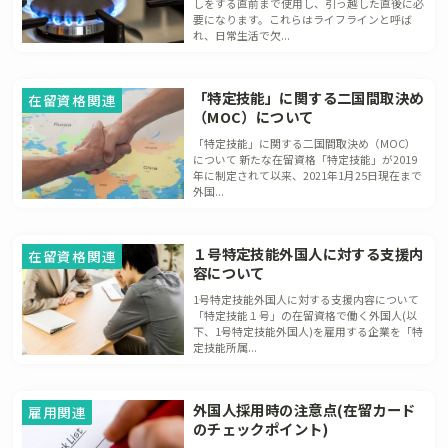
しをする直前まで使用し、引っ越した直後に必
要になります。これらはライフラインと呼ば
れ、日常生活で欠...
「特定技能」に関する二国間取決め
在留資格関連
（MOC）について
「特定技能」に関する二国間取決め（MOC）
について 新たな在留資格「特定技能」が2019
年に制定されて以来、2021年1月25日現在まで
外国...
１号特定技能外国人に対する支援内
在留資格関連
容について
1号特定技能外国人に対する支援内容について
「特定技能１号」の在留資格で働く外国人(以
下、1号特定技能外国人)を雇用する企業を「特
定技能所属...
外国人採用時の注意点(在留カード
雇用関連
のチェックポイント)