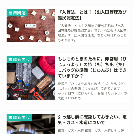
「入管法」とは？【出入国管理及び
雇用関連
難民認定法】
「入管法」とは？ 入管法の正式名称は「出入
国管理及び難民認定法」です。他にも「入国管
理法」や「出入国管理法」などと呼ばれること
もあります。 ...
もしものときのために。非常用（ひ
求職者向け
じょうよう）の持（も）ち出（だ）
しバッグの準備（じゅんび）はでき
ていますか？
非常用（ひじょうよう）の持（も）ち出（だ）
しバッグの準備（じゅんび）できています
か･･？ 日本（にほん）は、台風（たいふう）や
大雨（おおあめ...
引っ越し前に確認しておきたい、電
求職者向け
気・ガス・水道について
電気・ガス・水道 電気、ガス、水道は引っ越