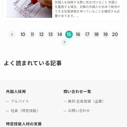
外国人を採用する際に気を付けること 外国人
を雇用する場合、対象の外国人が日本で就労が
できる在留資格を持っていることを確認する必
要があります。...
へ
10
11
12
13
14
15
16
17
18
19
20
次へ »
よく読まれている記事
外国人採用
問い合わせ一覧
アルバイト
無料 会員登録（企業）
社員（特定技能）
お問い合わせ
特定技能人材の支援