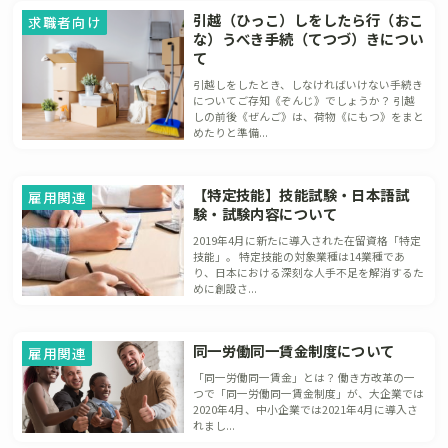
引越（ひっこ）しをしたら行（おこ
求職者向け
な）うべき手続（てつづ）きについ
て
引越しをしたとき、しなければいけない手続き
についてご存知《ぞんじ》でしょうか？ 引越
しの前後《ぜんご》は、荷物《にもつ》をまと
めたりと準備...
【特定技能】技能試験・日本語試
雇用関連
験・試験内容について
2019年4月に新たに導入された在留資格「特定
技能」。 特定技能の対象業種は14業種であ
り、日本における深刻な人手不足を解消するた
めに創設さ...
同一労働同一賃金制度について
雇用関連
「同一労働同一賃金」とは？ 働き方改革の一
つで「同一労働同一賃金制度」が、大企業では
2020年4月、中小企業では2021年4月に導入さ
れまし...