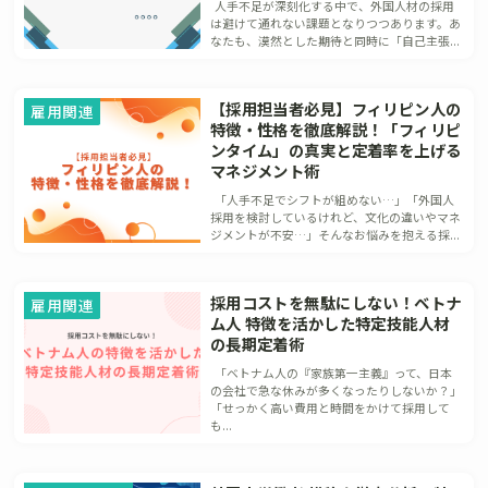
人手不足が深刻化する中で、外国人材の採用
は避けて通れない課題となりつつあります。あ
なたも、漠然とした期待と同時に「自己主張...
【採用担当者必見】フィリピン人の
雇用関連
特徴・性格を徹底解説！「フィリピ
ンタイム」の真実と定着率を上げる
マネジメント術
「人手不足でシフトが組めない…」「外国人
採用を検討しているけれど、文化の違いやマネ
ジメントが不安…」そんなお悩みを抱える採...
採用コストを無駄にしない！ベトナ
雇用関連
ム人 特徴を活かした特定技能人材
の長期定着術
「ベトナム人の『家族第一主義』って、日本
の会社で急な休みが多くなったりしないか？」
「せっかく高い費用と時間をかけて採用して
も...