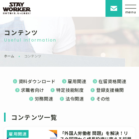
menu
コンテンツ
Useful information
ホーム
コンテンツ
資料ダウンロード
雇用関連
在留資格関連
求職者向け
特定技能制度
登録支援機関
労務関連
法令関連
その他
コンテンツ一覧
「外国人労働者 問題」を解決！リ
雇用関連
スク回避から成長投資に変える採用