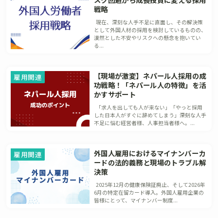
戦略
現在、深刻な人手不足に直面し、その解決策
として外国人材の採用を検討しているものの、
漠然とした不安やリスクへの懸念を抱いてい
る...
【現場が激変】ネパール人採用の成
雇用関連
功戦略！「ネパール人の特徴」を活
かすサポート
「求人を出しても人が来ない」「やっと採用
した日本人がすぐに辞めてしまう」――深刻な人手
不足に悩む経営者様、人事担当者様へ。...
外国人雇用におけるマイナンバーカ
雇用関連
ードの法的義務と現場のトラブル解
決策
2025年12月の健康保険証廃止、そして2026年
6月の特定在留カード導入。外国人雇用企業の
皆様にとって、マイナンバー制度...