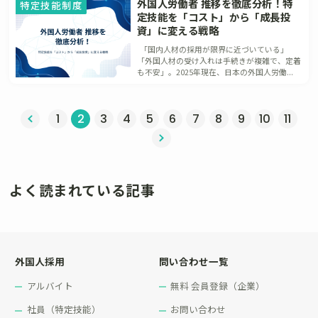
外国人労働者 推移を徹底分析！特
特定技能制度
定技能を「コスト」から「成長投
資」に変える戦略
「国内人材の採用が限界に近づいている」
「外国人材の受け入れは手続きが複雑で、定着
も不安」。2025年現在、日本の外国人労働...
へ
1
2
3
4
5
6
7
8
9
10
11
次へ »
よく読まれている記事
外国人採用
問い合わせ一覧
アルバイト
無料 会員登録（企業）
社員（特定技能）
お問い合わせ