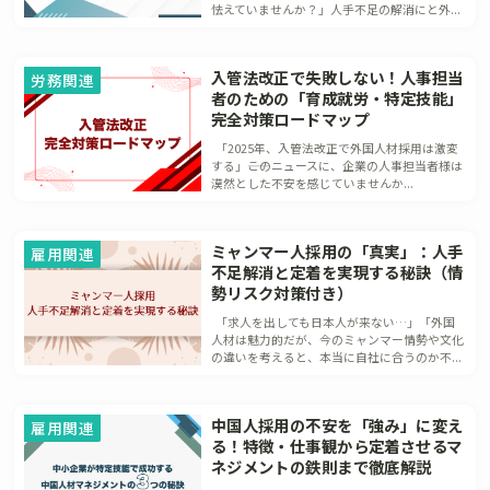
怯えていませんか？」人手不足の解消にと外...
入管法改正で失敗しない！人事担当
労務関連
者のための「育成就労・特定技能」
完全対策ロードマップ
「2025年、入管法改正で外国人材採用は激変
する」――このニュースに、企業の人事担当者様は
漠然とした不安を感じていませんか...
ミャンマー人採用の「真実」：人手
雇用関連
不足解消と定着を実現する秘訣（情
勢リスク対策付き）
「求人を出しても日本人が来ない…」「外国
人材は魅力的だが、今のミャンマー情勢や文化
の違いを考えると、本当に自社に合うのか不...
中国人採用の不安を「強み」に変え
雇用関連
る！特徴・仕事観から定着させるマ
ネジメントの鉄則まで徹底解説