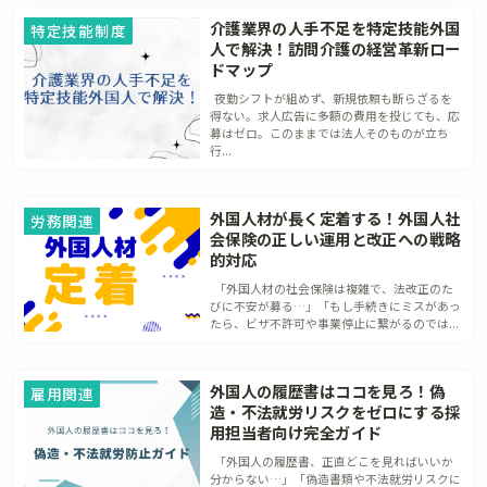
介護業界の人手不足を特定技能外国
特定技能制度
人で解決！訪問介護の経営革新ロー
ドマップ
夜勤シフトが組めず、新規依頼も断らざるを
得ない。求人広告に多額の費用を投じても、応
募はゼロ。このままでは法人そのものが立ち
行...
外国人材が長く定着する！外国人社
労務関連
会保険の正しい運用と改正への戦略
的対応
「外国人材の社会保険は複雑で、法改正のた
びに不安が募る…」「もし手続きにミスがあっ
たら、ビザ不許可や事業停止に繋がるのでは...
外国人の履歴書はココを見ろ！偽
雇用関連
造・不法就労リスクをゼロにする採
用担当者向け完全ガイド
「外国人の履歴書、正直どこを見ればいいか
分からない…」「偽造書類や不法就労リスクに